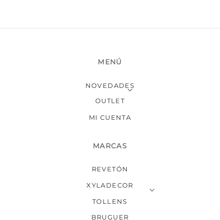
página
de
producto
MENÚ
NOVEDADES
OUTLET
MI CUENTA
MARCAS
REVETÓN
XYLADECOR
TOLLENS
BRUGUER