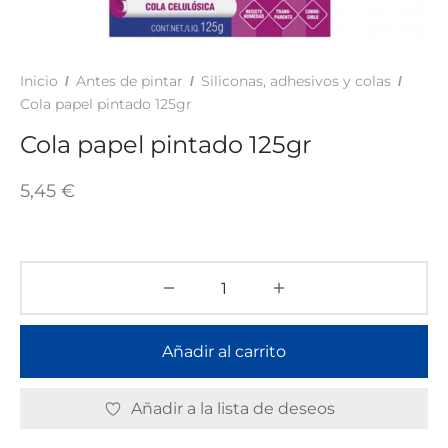
TAR
ICONAS, ADHESIVOS Y COLAS
ECIALIDADES Y SUELOS
AY, TINTES Y MANUALIDADES
Inicio
Antes de pintar
Siliconas, adhesivos y colas
/
/
/
Cola papel pintado 125gr
Cola papel pintado 125gr
5,45
€
Añadir al carrito
Añadir a la lista de deseos