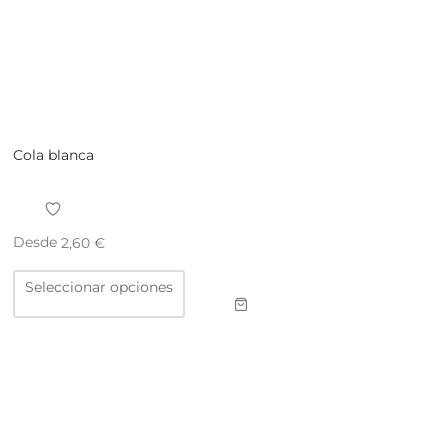
Cola blanca
Desde
2,60
€
Este
Seleccionar opciones
producto
tiene
múltiples
variantes.
Las
opciones
se
pueden
elegir
en
la