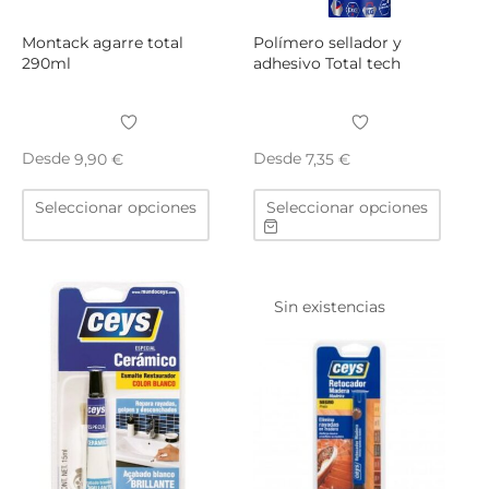
de
produ
Montack agarre total
Polímero sellador y
290ml
adhesivo Total tech
Desde
Desde
9,90
€
7,35
€
Este
Este
Seleccionar opciones
Seleccionar opciones
producto
produ
tiene
tiene
múltiples
múltip
variantes.
varian
Sin existencias
Las
Las
opciones
opcio
se
se
pueden
puede
elegir
elegir
en
en
la
la