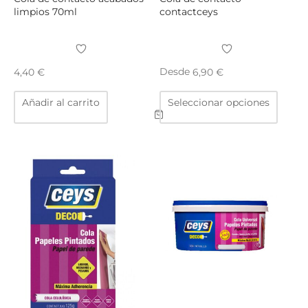
limpios 70ml
contactceys
Desde
4,40
€
6,90
€
Este
Añadir al carrito
Seleccionar opciones
produ
tiene
múltip
varian
Las
opcio
se
puede
elegir
en
la
págin
de