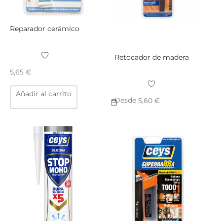
página
págin
de
de
producto
produ
Reparador cerámico
Retocador de madera
5,65
€
Añadir al carrito
Desde
5,60
€
Este
producto
tiene
múltiples
variantes.
Las
opciones
se
pueden
elegir