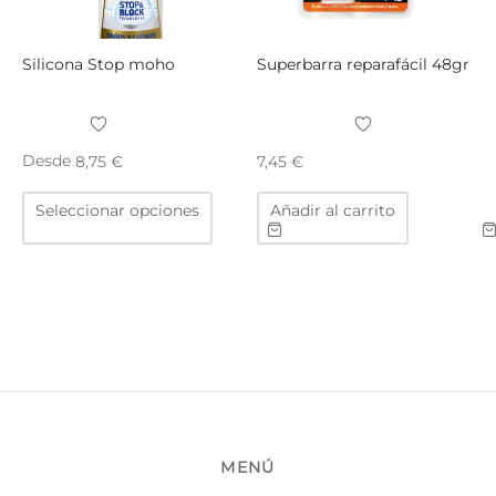
en
la
Silicona Stop moho
Superbarra reparafácil 48gr
página
de
producto
Desde
8,75
€
7,45
€
Este
Seleccionar opciones
Añadir al carrito
producto
tiene
múltiples
variantes.
Las
opciones
se
pueden
elegir
en
MENÚ
la