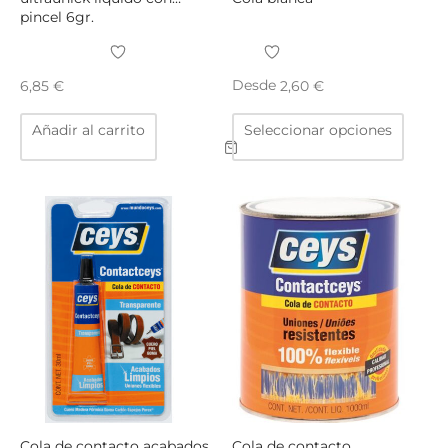
pincel 6gr.
Desde
6,85
€
2,60
€
Este
Añadir al carrito
Seleccionar opciones
produ
tiene
múltip
varian
Las
opcio
se
puede
elegir
en
la
págin
de
produ
Cola de contacto acabados
Cola de contacto