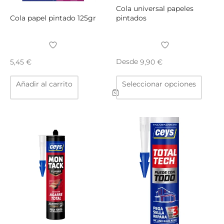
produ
Cola universal papeles
Cola papel pintado 125gr
pintados
Desde
5,45
€
9,90
€
Este
Añadir al carrito
Seleccionar opciones
produ
tiene
múltip
varian
Las
opcio
se
puede
elegir
en
la
págin