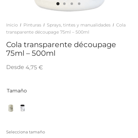
TAR
ICONAS, ADHESIVOS Y COLAS
ECIALIDADES Y SUELOS
AY, TINTES Y MANUALIDADES
Inicio
Pinturas
Sprays, tintes y manualidades
Cola
/
/
/
transparente découpage 75ml – 500ml
Cola transparente découpage
75ml – 500ml
Desde
4,75
€
Tamaño
Selecciona tamaño