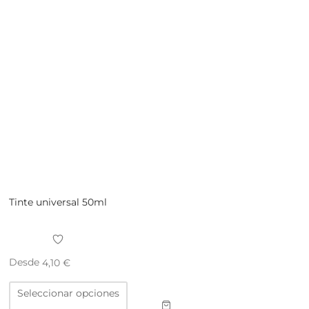
Tinte universal 50ml
Desde
4,10
€
Este
Seleccionar opciones
producto
tiene