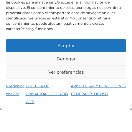
las cookies para almacenar y/o acceder a la información del
dispositivo. El consentimiento de estas tecnologías nos permitirá
procesar datos como el comportamiento de navegación o las
identificaciones únicas en este sitio. No consentir o retirar el
consentimiento, puede afectar negativamente a ciertas
características y funciones.
Aceptar
Denegar
Aviso legal
Condiciones generales de venta
Ver preferencias
Declaración de accesibilidad
Política de cookies
Política de
POLÍTICA DE
AVISO LEGAL Y CONDICIONES
Política de privacidad del sitio web
cookies
PRIVACIDAD DEL SITIO
GENERALES DE USO
↑
5% de descuento en tu primera compra, utiliza el código PRIMERACOMPRA
©2026 Decopintur- todos los derechos
WEB
Descartar