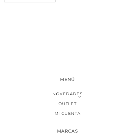
múltiples
variantes.
Las
opciones
se
pueden
elegir
en
la
página
de
producto
MENÚ
NOVEDADES
OUTLET
MI CUENTA
MARCAS