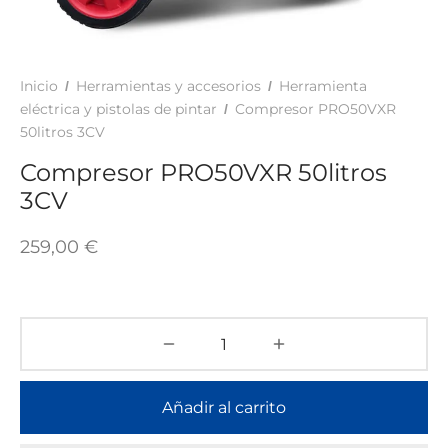
TAR
ICONAS, ADHESIVOS Y COLAS
ECIALIDADES Y SUELOS
AY, TINTES Y MANUALIDADES
Inicio
Herramientas y accesorios
Herramienta
/
/
eléctrica y pistolas de pintar
Compresor PRO50VXR
/
50litros 3CV
Compresor PRO50VXR 50litros
3CV
259,00
€
Añadir al carrito