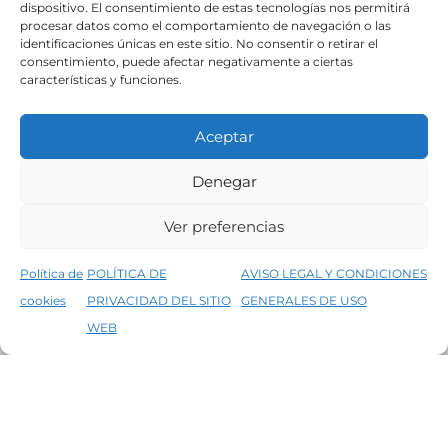
dispositivo. El consentimiento de estas tecnologías nos permitirá
procesar datos como el comportamiento de navegación o las
identificaciones únicas en este sitio. No consentir o retirar el
consentimiento, puede afectar negativamente a ciertas
características y funciones.
Aceptar
Denegar
Aviso legal
Condiciones generales de venta
Ver preferencias
Declaración de accesibilidad
Política de cookies
Política de
POLÍTICA DE
AVISO LEGAL Y CONDICIONES
Política de privacidad del sitio web
cookies
PRIVACIDAD DEL SITIO
GENERALES DE USO
↑
5% de descuento en tu primera compra, utiliza el código PRIMERACOMPRA
©2026 Decopintur- todos los derechos
WEB
Descartar