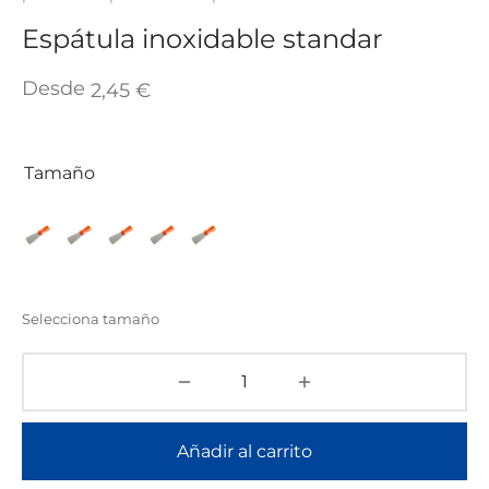
TAR
ICONAS, ADHESIVOS Y COLAS
ECIALIDADES Y SUELOS
Espátula inoxidable standar
AY, TINTES Y MANUALIDADES
Desde
2,45
€
Tamaño
Selecciona tamaño
Añadir al carrito