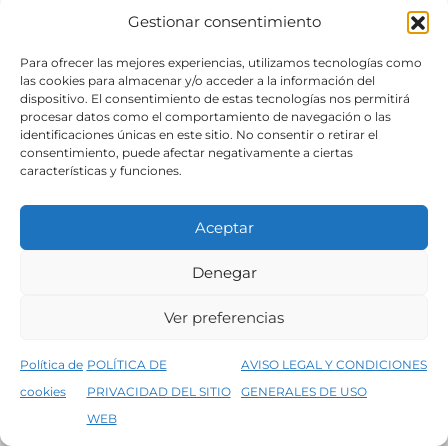
Gestionar consentimiento
SÍGUENOS
Para ofrecer las mejores experiencias, utilizamos tecnologías como
las cookies para almacenar y/o acceder a la información del
dispositivo. El consentimiento de estas tecnologías nos permitirá
procesar datos como el comportamiento de navegación o las
identificaciones únicas en este sitio. No consentir o retirar el
consentimiento, puede afectar negativamente a ciertas
características y funciones.
Aceptar
Denegar
Aviso legal
Condiciones generales de venta
Ver preferencias
Declaración de accesibilidad
Política de cookies
Política de
POLÍTICA DE
AVISO LEGAL Y CONDICIONES
Política de privacidad del sitio web
cookies
PRIVACIDAD DEL SITIO
GENERALES DE USO
↑
5% de descuento en tu primera compra, utiliza el código PRIMERACOMPRA
©2026 Decopintur- todos los derechos
WEB
Descartar