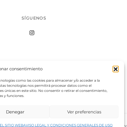
SÍGUENOS
onar consentimiento
ecnologías como las cookies para almacenar y/o acceder a la
estas tecnologías nos permitirá procesar datos como el
 únicas en este sitio. No consentir o retirar el consentimiento,
as y funciones.
Denegar
Ver preferencias
↑
EL SITIO WEB
AVISO LEGAL Y CONDICIONES GENERALES DE USO
rivacidad del sitio web
©2026 Decopintur- todos los derech