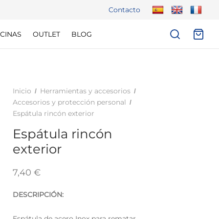
Contacto
CINAS
OUTLET
BLOG
Inicio
Herramientas y accesorios
/
/
Accesorios y protección personal
/
Espátula rincón exterior
Espátula rincón
exterior
7,40
€
DESCRIPCIÓN:
Espátula de acero Inox para rematar