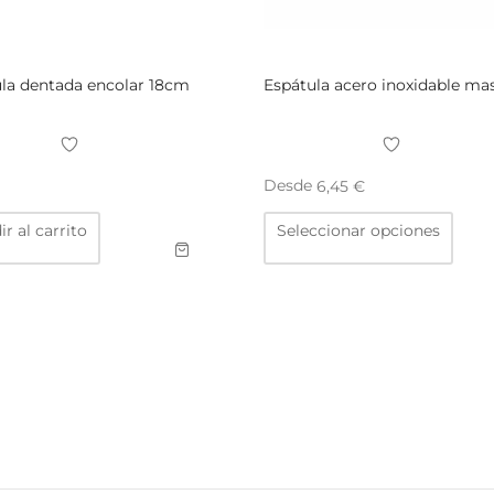
la dentada encolar 18cm
Espátula acero inoxidable ma
Desde
6,45
€
Este
r al carrito
Seleccionar opciones
prod
tiene
múlti
varia
Las
opci
se
pued
elegi
en
la
pági
de
prod