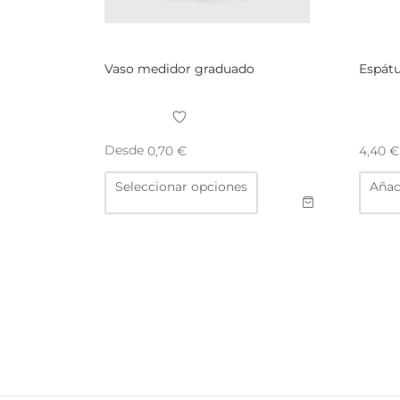
Vaso medidor graduado
Espátu
Desde
0,70
€
4,40
€
Este
Seleccionar opciones
Añadi
producto
tiene
múltiples
variantes.
Las
opciones
se
pueden
elegir
en
la
página
de
producto