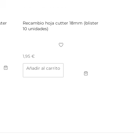
ster
Recambio hoja cutter 18mm (blister
10 unidades)
1,95
€
ucto
Añadir al carrito
ples
ntes.
ones
en
r
na
ucto