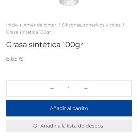
TAR
ICONAS, ADHESIVOS Y COLAS
ECIALIDADES Y SUELOS
AY, TINTES Y MANUALIDADES
Inicio
Antes de pintar
Siliconas, adhesivos y colas
/
/
/
Grasa sintética 100gr
Grasa sintética 100gr
6,65
€
Añadir al carrito
Añadir a la lista de deseos