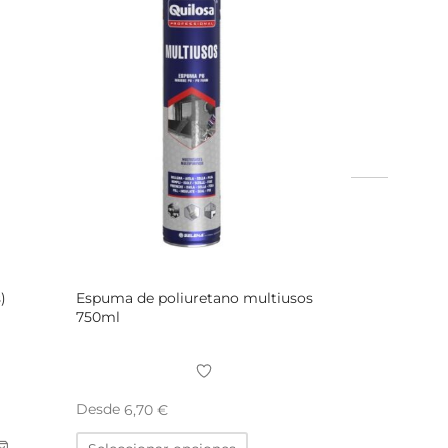
)
Espuma de poliuretano multiusos
750ml
Desde
6,70
€
Este