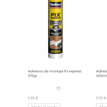
Adhesivo de montaje fix express
Adhes
375gr
400ml
5,95
€
9,70
€