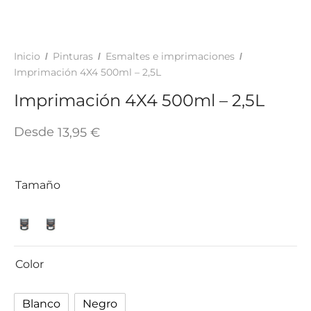
TAR
ICONAS, ADHESIVOS Y COLAS
ECIALIDADES Y SUELOS
AY, TINTES Y MANUALIDADES
Inicio
Pinturas
Esmaltes e imprimaciones
/
/
/
Imprimación 4X4 500ml – 2,5L
Imprimación 4X4 500ml – 2,5L
Desde
13,95
€
Tamaño
Color
Blanco
Negro