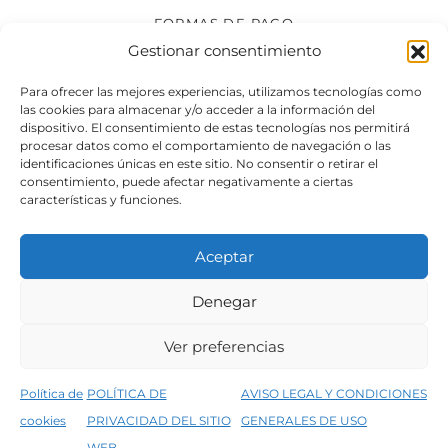
FORMAS DE PAGO
Gestionar consentimiento
SÍGUENOS
Para ofrecer las mejores experiencias, utilizamos tecnologías como
las cookies para almacenar y/o acceder a la información del
dispositivo. El consentimiento de estas tecnologías nos permitirá
procesar datos como el comportamiento de navegación o las
identificaciones únicas en este sitio. No consentir o retirar el
consentimiento, puede afectar negativamente a ciertas
características y funciones.
Aceptar
Denegar
Aviso legal
Condiciones generales de venta
Ver preferencias
Declaración de accesibilidad
Política de cookies
Política de
POLÍTICA DE
AVISO LEGAL Y CONDICIONES
Política de privacidad del sitio web
cookies
PRIVACIDAD DEL SITIO
GENERALES DE USO
↑
5% de descuento en tu primera compra, utiliza el código PRIMERACOMPRA
©2026 Decopintur- todos los derechos
WEB