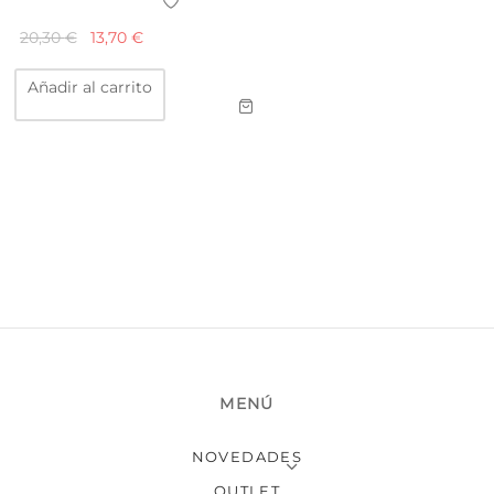
El
El
20,30
€
13,70
€
precio
precio
Añadir al carrito
original
actual
era:
es:
20,30 €.
13,70 €.
MENÚ
NOVEDADES
OUTLET