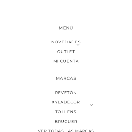
de
producto
MENÚ
NOVEDADES
OUTLET
MI CUENTA
MARCAS
REVETÓN
XYLADECOR
TOLLENS
BRUGUER
VER TODAS LAS MARCAS