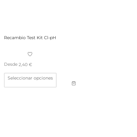
Recambio Test Kit Cl-pH
Desde
2,40
€
Este
Seleccionar opciones
producto
tiene
múltiples
variantes.
Las
opciones
se
pueden
elegir
en
la
página