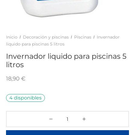
TAR
ICONAS, ADHESIVOS Y COLAS
ECIALIDADES Y SUELOS
AY, TINTES Y MANUALIDADES
Inicio
Decoración y piscinas
Piscinas
Invernador
/
/
/
liquido para piscinas 5 litros
Invernador liquido para piscinas 5
litros
18,90
€
4 disponibles