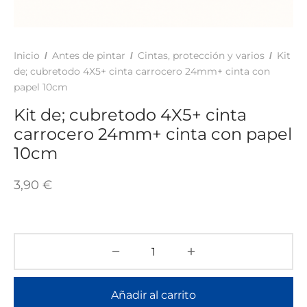
TAR
ICONAS, ADHESIVOS Y COLAS
ECIALIDADES Y SUELOS
AY, TINTES Y MANUALIDADES
Inicio
Antes de pintar
Cintas, protección y varios
Kit
/
/
/
de; cubretodo 4X5+ cinta carrocero 24mm+ cinta con
papel 10cm
Kit de; cubretodo 4X5+ cinta
carrocero 24mm+ cinta con papel
10cm
3,90
€
Añadir al carrito