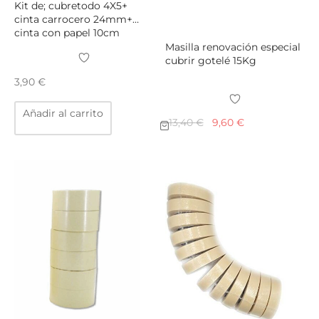
Kit de; cubretodo 4X5+
cinta carrocero 24mm+
cinta con papel 10cm
Masilla renovación especial
cubrir gotelé 15Kg
3,90
€
Añadir al carrito
El
El
13,40
€
9,60
€
precio
precio
original
actual
era:
es:
13,40 €.
9,60 €.