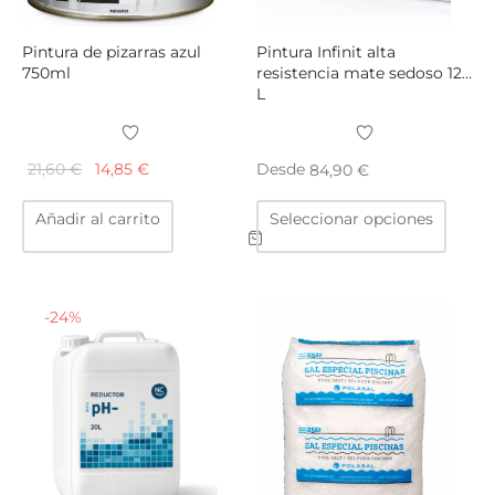
Pintura de pizarras azul
Pintura Infinit alta
750ml
resistencia mate sedoso 12
L
El
El
21,60
€
14,85
€
Desde
84,90
€
precio
precio
Este
Añadir al carrito
Seleccionar opciones
original
actual
produ
era:
es:
tiene
21,60 €.
14,85 €.
múltip
varian
-
24
%
Las
opcio
se
puede
elegir
en
la