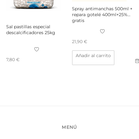
Spray antimanchas 500ml +
repara gotelé 400ml+25%
gratis
Sal pastillas especial
descalcificadores 25kg
21,90
€
Añadir al carrito
7,80
€
MENÚ