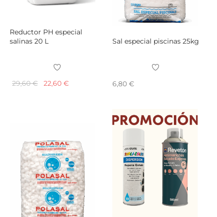
págin
de
produ
Reductor PH especial
salinas 20 L
Sal especial piscinas 25kg
El
El
29,60
€
22,60
€
6,80
€
precio
precio
original
actual
era:
es:
29,60 €.
22,60 €.