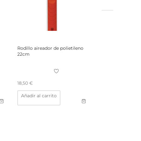
Rodillo aireador de polietileno
22cm
18,50
€
Añadir al carrito
to
es
es.
es