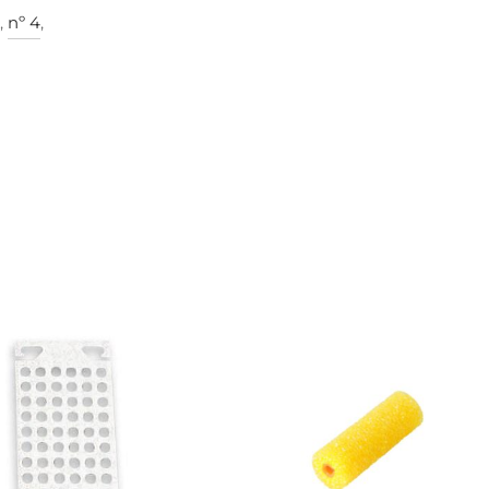
,
nº 4
,