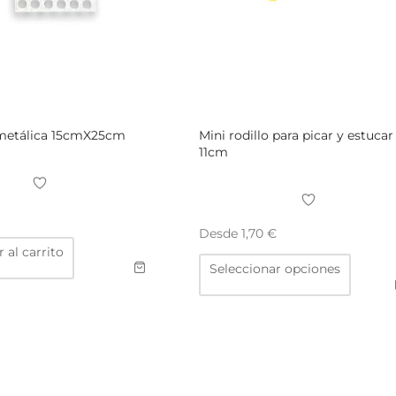
 metálica 15cmX25cm
Mini rodillo para picar y estucar
11cm
Desde
1,70
€
 al carrito
Este
Seleccionar opciones
produc
tiene
múltipl
variant
Las
opcion
se
pueden
elegir