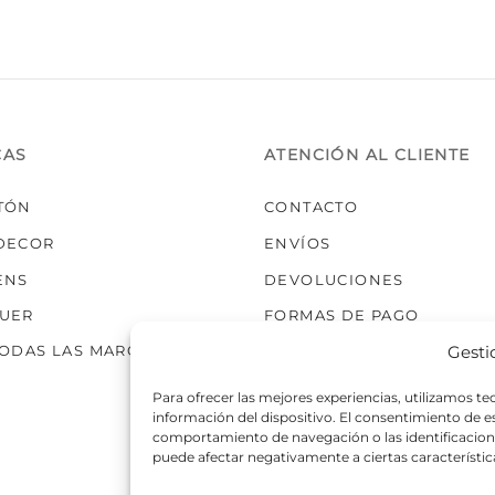
en
la
página
de
produc
CAS
ATENCIÓN AL CLIENTE
TÓN
CONTACTO
DECOR
ENVÍOS
ENS
DEVOLUCIONES
UER
FORMAS DE PAGO
Gesti
TODAS LAS MARCAS
Para ofrecer las mejores experiencias, utilizamos t
información del dispositivo. El consentimiento de 
comportamiento de navegación o las identificaciones
puede afectar negativamente a ciertas característic