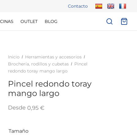
Contacto
CINAS
OUTLET
BLOG
Inicio
Herramientas y accesorios
/
/
Brochería, rodillos y cubetas
Pincel
/
redondo toray mango largo
Pincel redondo toray
mango largo
Desde
0,95
€
Tamaño