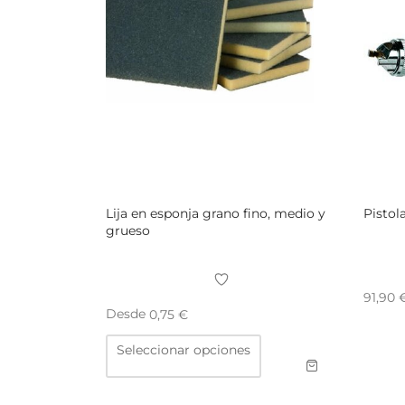
Lija en esponja grano fino, medio y
Pistol
grueso
91,90
Desde
0,75
€
Este
Seleccionar opciones
producto
tiene
múltiples
variantes.