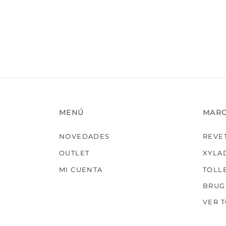
Las
opciones
se
pueden
elegir
en
la
página
de
producto
MENÚ
MAR
NOVEDADES
REVE
OUTLET
XYLA
MI CUENTA
TOLL
BRUG
VER 