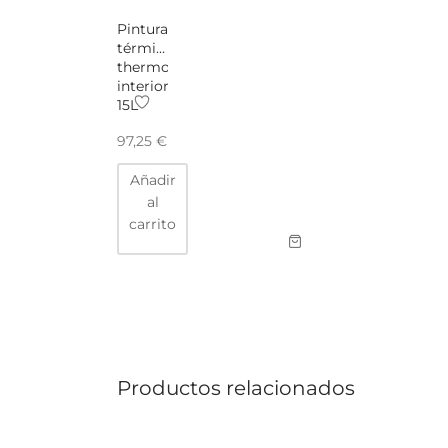
Pintura
térmica
thermo
interiores
15L
97,25
€
Añadir
al
carrito
Productos relacionados