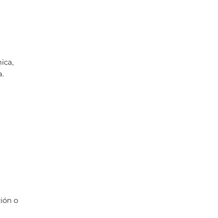
ica,
a.
ción o