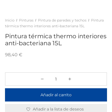
TAR
ICONAS, ADHESIVOS Y COLAS
ECIALIDADES Y SUELOS
AY, TINTES Y MANUALIDADES
Inicio
Pinturas
Pintura de paredes y techos
Pintura
/
/
/
térmica thermo interiores anti-bacteriana 15L
Pintura térmica thermo interiores
anti-bacteriana 15L
98,40
€
Añadir al carrito
Añadir a la lista de deseos