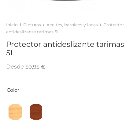
TAR
ICONAS, ADHESIVOS Y COLAS
ECIALIDADES Y SUELOS
AY, TINTES Y MANUALIDADES
Inicio
Pinturas
Aceites, barnices y lacas
Protector
/
/
/
antideslizante tarimas 5L
Protector antideslizante tarimas
5L
Desde
59,95
€
Color