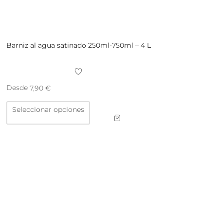
Barniz al agua satinado 250ml-750ml – 4 L
Desde
7,90
€
Este
Seleccionar opciones
producto
tiene
múltiples
variantes.
Las
opciones
se
pueden
elegir
en
la
página
de
producto