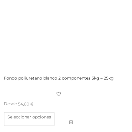
Fondo poliuretano blanco 2 componentes 5kg – 25kg
Desde
54,60
€
Este
Seleccionar opciones
producto
tiene
múltiples
variantes.