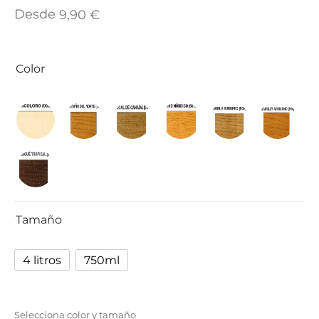
TAR
Desde
9,90
€
ICONAS, ADHESIVOS Y COLAS
ECIALIDADES Y SUELOS
AY, TINTES Y MANUALIDADES
Color
Tamaño
4 litros
750ml
Selecciona color y tamaño