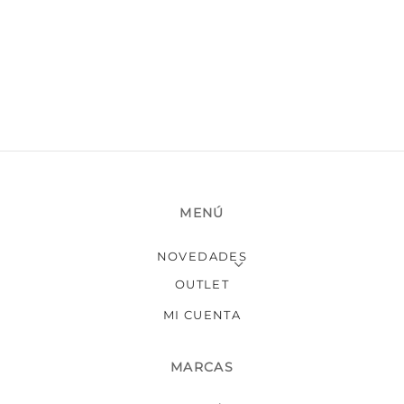
Las
opciones
se
pueden
elegir
en
la
página
de
producto
MENÚ
NOVEDADES
OUTLET
MI CUENTA
MARCAS