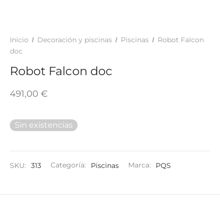
TAR
ICONAS, ADHESIVOS Y COLAS
ECIALIDADES Y SUELOS
AY, TINTES Y MANUALIDADES
Inicio
Decoración y piscinas
Piscinas
Robot Falcon
/
/
/
doc
Robot Falcon doc
491,00
€
Sin existencias
SKU:
313
Categoría:
Piscinas
Marca:
PQS