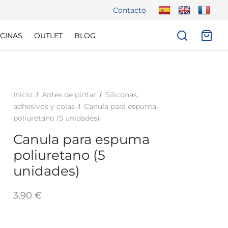
Contacto
CINAS
OUTLET
BLOG
Inicio
Antes de pintar
Siliconas,
/
/
adhesivos y colas
Canula para espuma
/
poliuretano (5 unidades)
Canula para espuma
poliuretano (5
unidades)
3,90
€