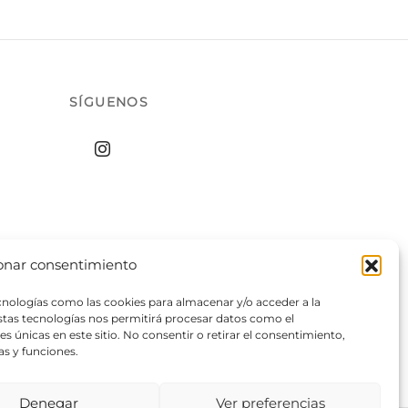
de
producto
SÍGUENOS
onar consentimiento
ecnologías como las cookies para almacenar y/o acceder a la
estas tecnologías nos permitirá procesar datos como el
 únicas en este sitio. No consentir o retirar el consentimiento,
as y funciones.
Denegar
Ver preferencias