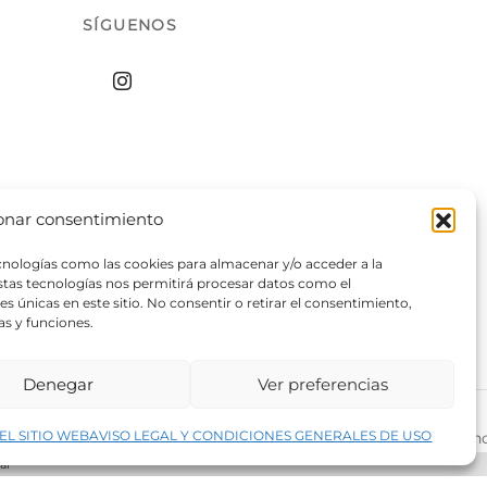
SÍGUENOS
onar consentimiento
ecnologías como las cookies para almacenar y/o acceder a la
estas tecnologías nos permitirá procesar datos como el
 únicas en este sitio. No consentir o retirar el consentimiento,
as y funciones.
Denegar
Ver preferencias
↑
EL SITIO WEB
AVISO LEGAL Y CONDICIONES GENERALES DE USO
rivacidad del sitio web
©2026 Decopintur- todos los derech
ar