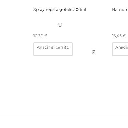
Spray repara gotelé 500ml
Barniz 
10,30
€
16,45
€
Añadir al carrito
Añadir