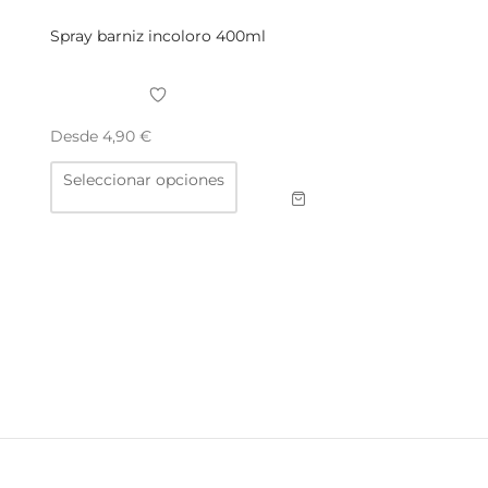
Spray barniz incoloro 400ml
Desde
4,90
€
Este
Seleccionar opciones
producto
tiene
múltiples
variantes.
Las
opciones
se
pueden
elegir
en
la
página
de
producto