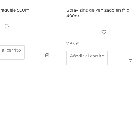
craquelé 500ml
Spray zinz galvanizado en frio
400ml
7,85
€
 al carrito
Añadir al carrito