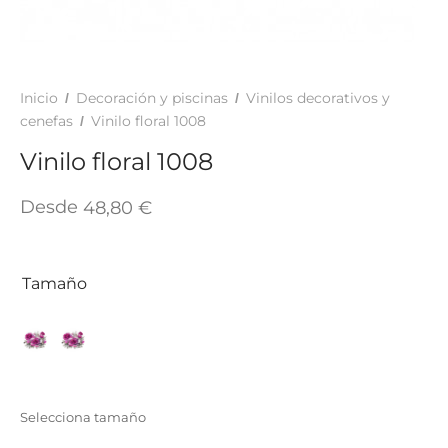
TAR
ICONAS, ADHESIVOS Y COLAS
ECIALIDADES Y SUELOS
AY, TINTES Y MANUALIDADES
Inicio
Decoración y piscinas
Vinilos decorativos y
/
/
cenefas
Vinilo floral 1008
/
Vinilo floral 1008
Desde
48,80
€
Tamaño
Selecciona tamaño