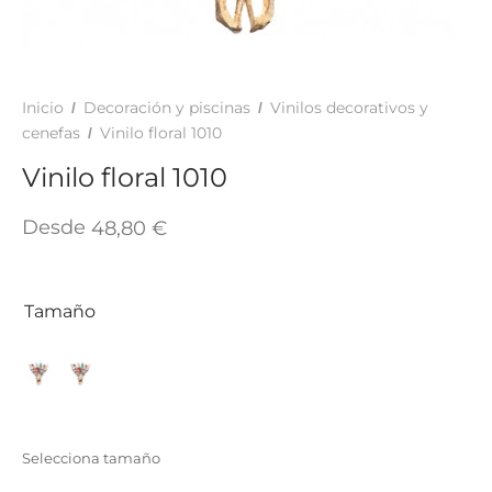
TAR
ICONAS, ADHESIVOS Y COLAS
ECIALIDADES Y SUELOS
AY, TINTES Y MANUALIDADES
Inicio
Decoración y piscinas
Vinilos decorativos y
/
/
cenefas
Vinilo floral 1010
/
Vinilo floral 1010
Desde
48,80
€
Tamaño
Selecciona tamaño