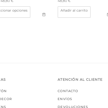
e
48,80
€
48,80
€
Este
ccionar opciones
Añadir al carrito
producto
tiene
múltiples
variantes.
Las
opciones
se
pueden
elegir
en
la
página
de
producto
CAS
ATENCIÓN AL CLIENTE
TÓN
CONTACTO
DECOR
ENVÍOS
ENS
DEVOLUCIONES