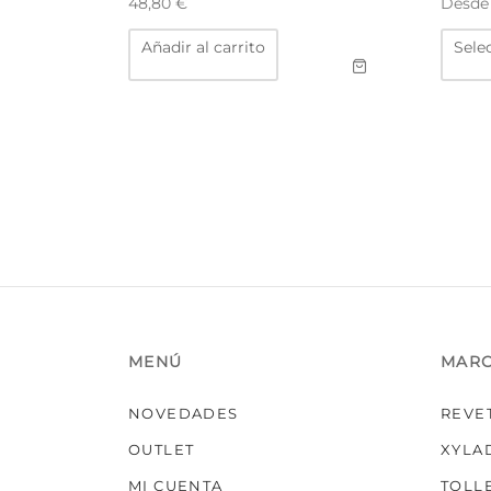
Desd
48,80
€
Añadir al carrito
Sele
MENÚ
MAR
NOVEDADES
REVE
OUTLET
XYLA
MI CUENTA
TOLL