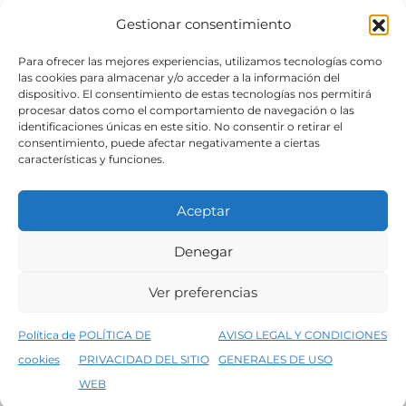
Gestionar consentimiento
SÍGUENOS
Para ofrecer las mejores experiencias, utilizamos tecnologías como
las cookies para almacenar y/o acceder a la información del
dispositivo. El consentimiento de estas tecnologías nos permitirá
procesar datos como el comportamiento de navegación o las
identificaciones únicas en este sitio. No consentir o retirar el
consentimiento, puede afectar negativamente a ciertas
características y funciones.
Aceptar
Denegar
Aviso legal
Condiciones generales de venta
Ver preferencias
Declaración de accesibilidad
Política de cookies
Política de
POLÍTICA DE
AVISO LEGAL Y CONDICIONES
Política de privacidad del sitio web
cookies
PRIVACIDAD DEL SITIO
GENERALES DE USO
↑
5% de descuento en tu primera compra, utiliza el código PRIMERACOMPRA
©2026 Decopintur- todos los derechos
WEB
Descartar