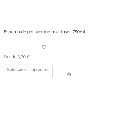
Espuma de poliuretano multiusos 750ml
Desde
6,70
€
Este
Seleccionar opciones
producto
tiene
múltiples
variantes.
Las
opciones
se
pueden
elegir
en
la
página
de