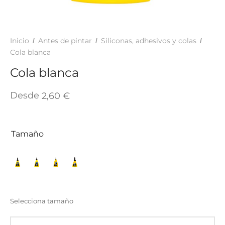
TAR
ICONAS, ADHESIVOS Y COLAS
ECIALIDADES Y SUELOS
AY, TINTES Y MANUALIDADES
Inicio
Antes de pintar
Siliconas, adhesivos y colas
/
/
/
Cola blanca
Cola blanca
Desde
2,60
€
Tamaño
Selecciona tamaño