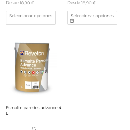
Desde
Desde
18,90
€
18,90
€
Este
Este
Seleccionar opciones
Seleccionar opciones
producto
produ
tiene
tiene
múltiples
múltip
variantes.
varian
Las
Las
opciones
opcio
se
se
pueden
puede
elegir
elegir
en
en
la
la
página
págin
de
de
producto
produ
Esmalte paredes advance 4
L