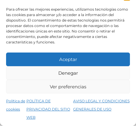
SÍGUENOS
Para ofrecer las mejores experiencias, utilizamos tecnologías como
las cookies para almacenar y/o acceder a la información del
dispositivo. El consentimiento de estas tecnologías nos permitirá
procesar datos como el comportamiento de navegación o las
identificaciones únicas en este sitio. No consentir o retirar el
consentimiento, puede afectar negativamente a ciertas
características y funciones.
Aceptar
Denegar
Aviso legal
Condiciones generales de venta
Ver preferencias
Declaración de accesibilidad
Política de cookies
Política de
POLÍTICA DE
AVISO LEGAL Y CONDICIONES
Política de privacidad del sitio web
cookies
PRIVACIDAD DEL SITIO
GENERALES DE USO
↑
5% de descuento en tu primera compra, utiliza el código PRIMERACOMPRA
©2026 Decopintur- todos los derechos
WEB
Descartar