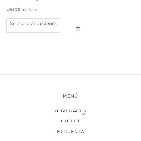
Desde
45,75
€
Este
Seleccionar opciones
producto
tiene
múltiples
variantes.
Las
opciones
se
pueden
elegir
en
MENÚ
la
página
NOVEDADES
de
producto
OUTLET
MI CUENTA