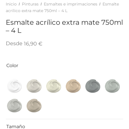
TAR
Inicio
Pinturas
Esmaltes e imprimaciones
Esmalte
/
/
/
ICONAS, ADHESIVOS Y COLAS
ECIALIDADES Y SUELOS
acrílico extra mate 750ml – 4 L
Esmalte acrílico extra mate 750ml
AY, TINTES Y MANUALIDADES
– 4 L
Desde
16,90
€
Color
Tamaño