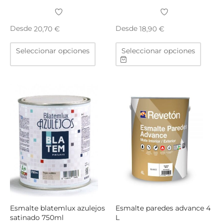
Desde
Desde
20,70
€
18,90
€
Este
Este
Seleccionar opciones
Seleccionar opciones
producto
produ
tiene
tiene
múltiples
múltip
variantes.
varian
Las
Las
opciones
opcio
se
se
pueden
puede
elegir
elegir
en
en
la
la
página
págin
de
de
producto
produ
Esmalte blatemlux azulejos
Esmalte paredes advance 4
satinado 750ml
L