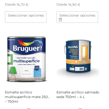
TAR
Desde
Desde
16,70
€
16,90
€
ICONAS, ADHESIVOS Y COLAS
ECIALIDADES Y SUELOS
Este
Este
Seleccionar opciones
Seleccionar opciones
producto
produ
AY, TINTES Y MANUALIDADES
tiene
tiene
múltiples
múltip
variantes.
varian
Las
Las
opciones
opcio
se
se
pueden
puede
elegir
elegir
en
en
la
la
página
págin
de
de
producto
produ
Esmalte acrilico
Esmalte acrílico satinado
multisuperficie mate 250ml
seda 750ml – 4 L
– 750ml