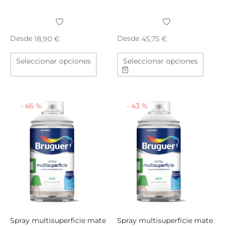
Desde
Desde
18,90
€
45,75
€
Este
Este
Seleccionar opciones
Seleccionar opciones
producto
produ
tiene
tiene
múltiples
múltip
variantes.
varian
-
46
%
-
43
%
Las
Las
opciones
opcio
se
se
pueden
puede
elegir
elegir
en
en
la
la
página
págin
de
de
producto
produ
Spray multisuperficie mate
Spray multisuperficie mate