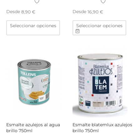
Desde
Desde
8,90
€
16,90
€
Este
Este
Seleccionar opciones
Seleccionar opciones
producto
produ
tiene
tiene
múltiples
múltip
variantes.
varian
Las
Las
opciones
opcio
se
se
pueden
puede
elegir
elegir
en
en
la
la
página
págin
de
de
producto
produ
Esmalte azulejos al agua
Esmalte blatemlux azulejos
brillo 750ml
brillo 750ml