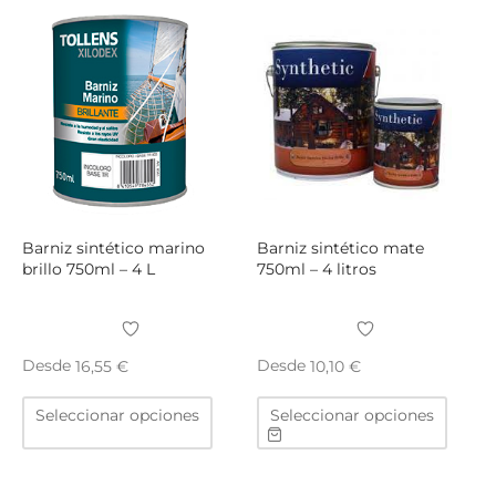
variantes.
varian
Las
Las
opciones
opcio
se
se
pueden
puede
elegir
elegir
en
en
la
la
página
págin
Barniz sintético marino
Barniz sintético mate
de
de
brillo 750ml – 4 L
750ml – 4 litros
producto
produ
Desde
Desde
16,55
€
10,10
€
Este
Este
Seleccionar opciones
Seleccionar opciones
producto
produ
tiene
tiene
múltiples
múltip