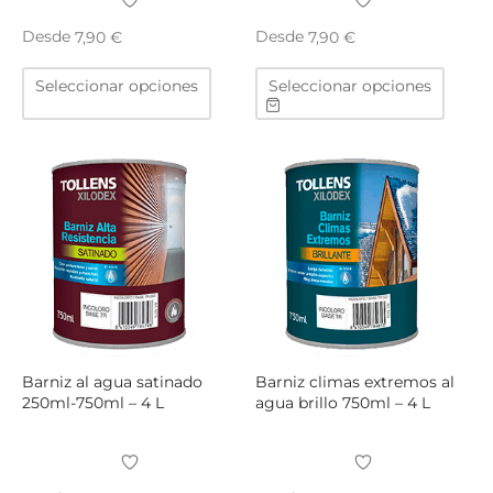
TAR
ICONAS, ADHESIVOS Y COLAS
ECIALIDADES Y SUELOS
Desde
Desde
7,90
€
7,90
€
Este
Este
Seleccionar opciones
Seleccionar opciones
AY, TINTES Y MANUALIDADES
producto
produ
tiene
tiene
múltiples
múltip
variantes.
varian
Las
Las
opciones
opcio
se
se
pueden
puede
elegir
elegir
en
en
la
la
página
págin
Barniz al agua satinado
Barniz climas extremos al
de
de
250ml-750ml – 4 L
agua brillo 750ml – 4 L
producto
produ