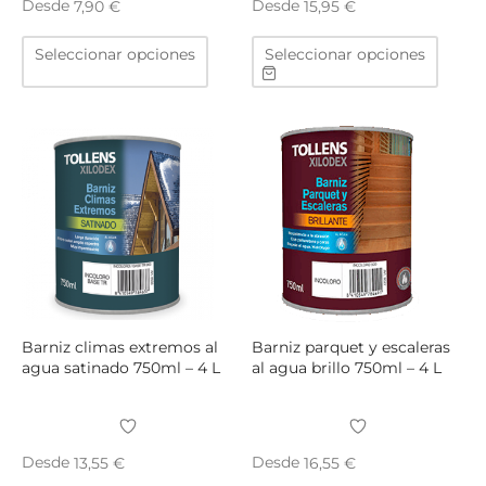
Desde
Desde
7,90
€
15,95
€
Este
Este
Seleccionar opciones
Seleccionar opciones
producto
produ
tiene
tiene
múltiples
múltip
variantes.
varian
Las
Las
opciones
opcio
se
se
pueden
puede
elegir
elegir
en
en
la
la
página
págin
Barniz climas extremos al
Barniz parquet y escaleras
de
de
agua satinado 750ml – 4 L
al agua brillo 750ml – 4 L
producto
produ
Desde
Desde
13,55
€
16,55
€