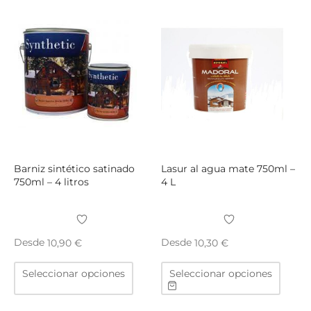
variantes.
varian
Las
Las
opciones
opcio
se
se
pueden
puede
elegir
elegir
en
en
la
la
página
págin
de
de
producto
produ
Barniz sintético satinado
Lasur al agua mate 750ml –
750ml – 4 litros
4 L
Desde
Desde
10,90
€
10,30
€
Este
Este
Seleccionar opciones
Seleccionar opciones
producto
produ
tiene
tiene