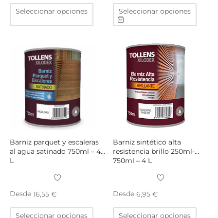
Este
Este
Seleccionar opciones
Seleccionar opciones
producto
produ
tiene
tiene
múltiples
múltip
variantes.
varian
Las
Las
opciones
opcio
se
se
pueden
puede
elegir
elegir
en
en
la
la
página
págin
Barniz parquet y escaleras
Barniz sintético alta
de
de
al agua satinado 750ml – 4
resistencia brillo 250ml-
L
750ml – 4 L
producto
produ
Desde
Desde
16,55
€
6,95
€
Este
Este
Seleccionar opciones
Seleccionar opciones