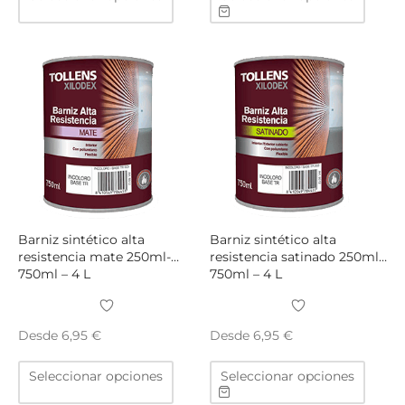
producto
produ
tiene
tiene
múltiples
múltip
variantes.
varian
Las
Las
opciones
opcio
se
se
pueden
puede
elegir
elegir
en
en
la
la
página
págin
Barniz sintético alta
Barniz sintético alta
de
de
resistencia mate 250ml-
resistencia satinado 250ml-
750ml – 4 L
750ml – 4 L
producto
produ
Desde
Desde
6,95
€
6,95
€
Este
Este
Seleccionar opciones
Seleccionar opciones
producto
produ