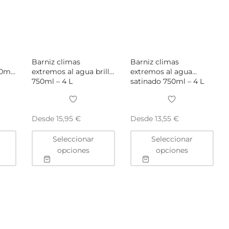
Barniz climas
Barniz climas
50ml
extremos al agua brillo
extremos al agua
750ml – 4 L
satinado 750ml – 4 L
Desde
Desde
15,95
€
13,55
€
Este
Este
Este
Seleccionar
Seleccionar
producto
producto
pro
opciones
opciones
tiene
tiene
tien
múltiples
múltiples
múlt
variantes.
variantes.
vari
Las
Las
Las
opciones
opciones
opc
se
se
se
pueden
pueden
pue