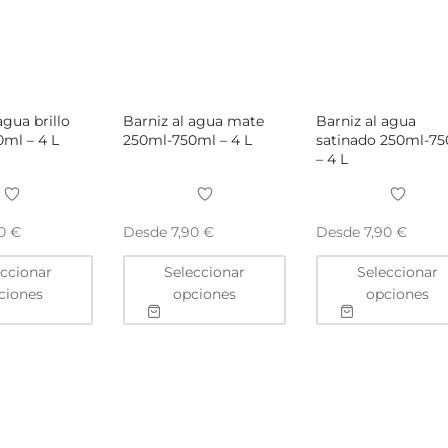
agua brillo
Barniz al agua mate
Barniz al agua
ml – 4 L
250ml-750ml – 4 L
satinado 250ml-7
– 4 L
Desde
Desde
90
€
7,90
€
7,90
€
Este
Este
eccionar
Seleccionar
Seleccionar
producto
producto
ciones
opciones
opciones
tiene
tiene
múltiples
múltiples
variantes.
variantes.
Las
Las
opciones
opciones
se
se
pueden
pueden