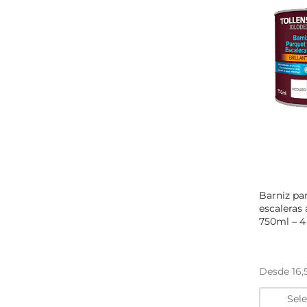
Barniz pa
escaleras 
750ml – 4
Desde
16
Sel