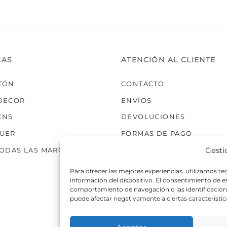
se
se
pueden
pueden
elegir
elegir
en
en
la
la
CAS
ATENCIÓN AL CLIENTE
página
página
de
de
TÓN
CONTACTO
producto
producto
DECOR
ENVÍOS
ENS
DEVOLUCIONES
UER
FORMAS DE PAGO
Gesti
TODAS LAS MARCAS
Para ofrecer las mejores experiencias, utilizamos t
información del dispositivo. El consentimiento de 
comportamiento de navegación o las identificaciones
puede afectar negativamente a ciertas característic