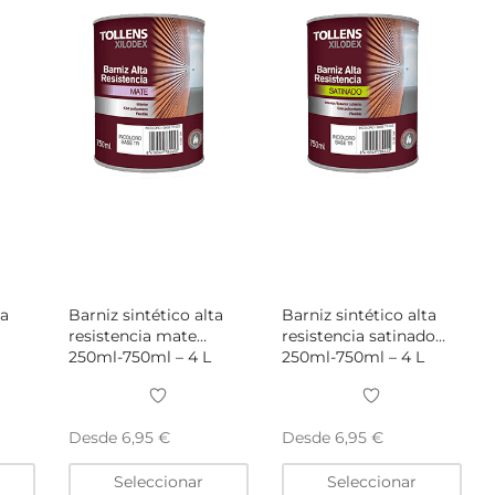
elegir
elegir
eleg
en
en
en
la
la
la
página
página
pág
de
de
de
producto
producto
pro
ta
Barniz sintético alta
Barniz sintético alta
resistencia mate
resistencia satinado
250ml-750ml – 4 L
250ml-750ml – 4 L
Desde
Desde
6,95
€
6,95
€
Este
Este
Este
Seleccionar
Seleccionar
producto
producto
pro