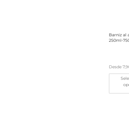
Barniz al 
250ml-750
Desde
7,
Sel
op