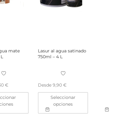
producto
producto
agua mate
Lasur al agua satinado
 L
750ml – 4 L
Desde
,30
€
9,90
€
Este
Este
eccionar
Seleccionar
producto
producto
ciones
opciones
tiene
tiene
múltiples
múltiples
variantes.
variantes.
Las
Las
opciones
opciones