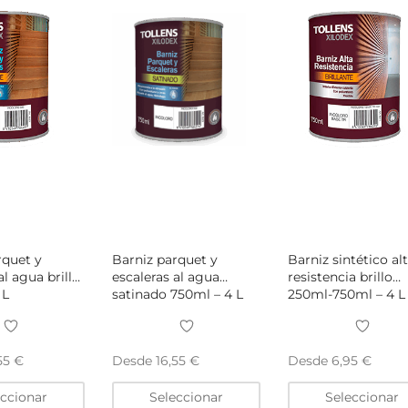
elegir
elegir
en
en
la
la
página
página
de
de
producto
producto
rquet y
Barniz parquet y
Barniz sintético al
al agua brillo
escaleras al agua
resistencia brillo
 L
satinado 750ml – 4 L
250ml-750ml – 4 L
Desde
Desde
,55
€
16,55
€
6,95
€
Este
Este
eccionar
Seleccionar
Seleccionar
producto
producto