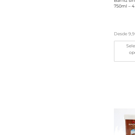
Barniz sin
750ml – 4 
Desde
9,
Sel
op