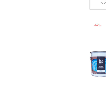
op
-
14
%