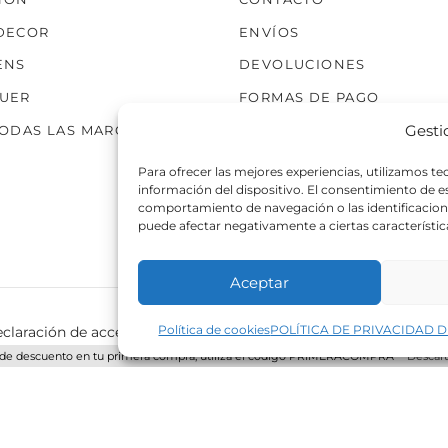
producto
DECOR
ENVÍOS
ENS
DEVOLUCIONES
UER
FORMAS DE PAGO
Gesti
TODAS LAS MARCAS
Para ofrecer las mejores experiencias, utilizamos t
información del dispositivo. El consentimiento de 
comportamiento de navegación o las identificaciones
puede afectar negativamente a ciertas característic
Aceptar
Política de cookies
POLÍTICA DE PRIVACIDAD D
claración de accesibilidad
Política de cookies
Política de p
de descuento en tu primera compra, utiliza el código PRIMERACOMPRA
Descart