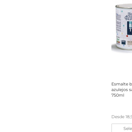
Esmalte b
azulejos 
750ml
Desde
18
Sel