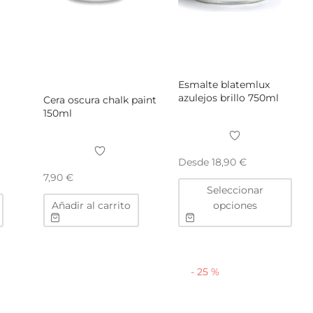
Esmalte blatemlux
azulejos brillo 750ml
k
Cera oscura chalk paint
150ml
Desde
18,90
€
7,90
€
Este
Seleccionar
pro
Añadir al carrito
opciones
tien
múlt
vari
Las
-
25
%
opc
se
pue