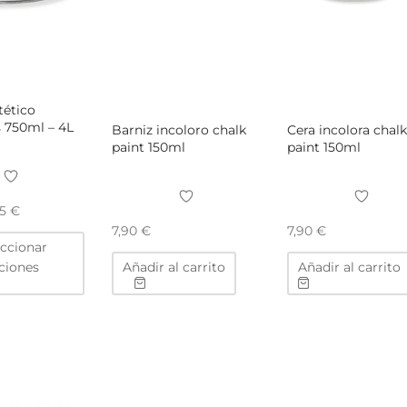
tético
 750ml – 4L
Barniz incoloro chalk
Cera incolora chal
paint 150ml
paint 150ml
75
€
7,90
€
7,90
€
Este
eccionar
producto
ciones
Añadir al carrito
Añadir al carrito
tiene
múltiples
variantes.
Las
opciones
se
pueden