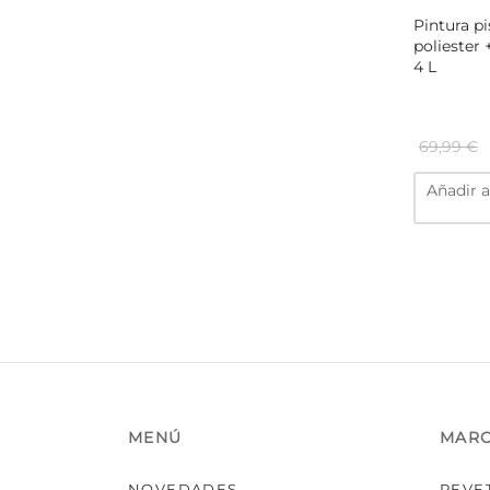
Pintura pi
poliester 
4 L
69,99
€
Añadir a
MENÚ
MAR
NOVEDADES
REVE