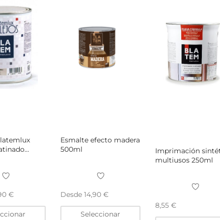
elegir
en
la
página
de
producto
latemlux
Esmalte efecto madera
satinado
500ml
Imprimación sinté
multiusos 250ml
Desde
,90
€
14,90
€
8,55
€
Este
Este
eccionar
Seleccionar
producto
producto