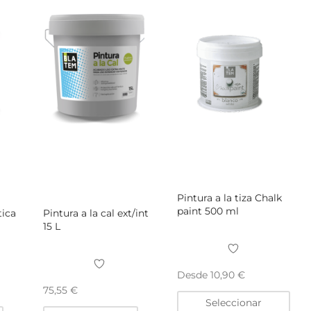
eleg
en
la
pág
de
pro
Pintura a la tiza Chalk
paint 500 ml
tica
Pintura a la cal ext/int
15 L
Desde
10,90
€
75,55
€
Este
Seleccionar
pro