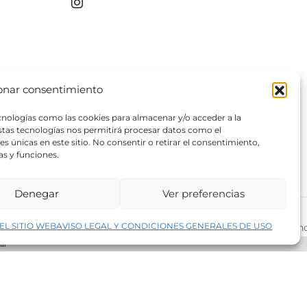
onar consentimiento
ecnologías como las cookies para almacenar y/o acceder a la
estas tecnologías nos permitirá procesar datos como el
 únicas en este sitio. No consentir o retirar el consentimiento,
as y funciones.
Denegar
Ver preferencias
↑
EL SITIO WEB
AVISO LEGAL Y CONDICIONES GENERALES DE USO
rivacidad del sitio web
©2026 Decopintur- todos los derech
ar