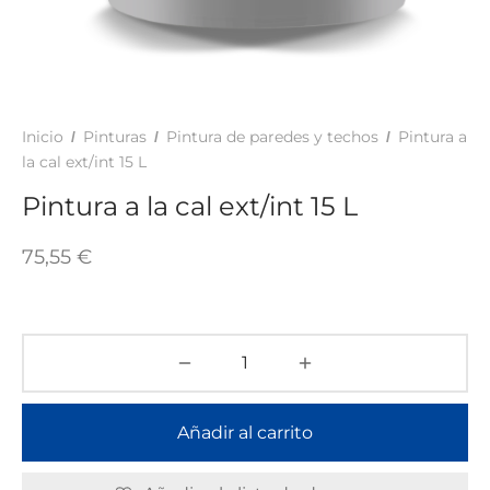
TAR
ICONAS, ADHESIVOS Y COLAS
ECIALIDADES Y SUELOS
AY, TINTES Y MANUALIDADES
Inicio
Pinturas
Pintura de paredes y techos
Pintura a
/
/
/
la cal ext/int 15 L
Pintura a la cal ext/int 15 L
75,55
€
Añadir al carrito