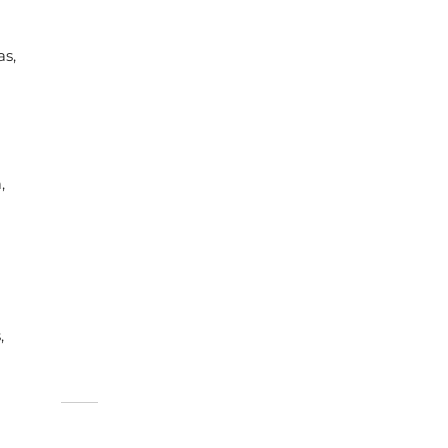
as,
,
,