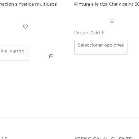
ación sintética multiusos
Pintura a la tiza Chalk paint 
Desde
10,90
€
Este
Seleccionar opciones
prod
tiene
r al carrito
múlti
varia
Las
opci
se
pued
elegi
en
la
pági
de
prod
CAS
ATENCIÓN AL CLIENTE