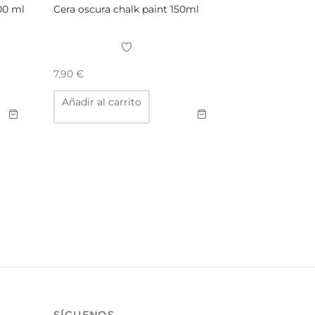
500 ml
Cera oscura chalk paint 150ml
7,90
€
Añadir al carrito
ucto
ples
ntes.
ones
en
r
na
ucto
SÍGUENOS