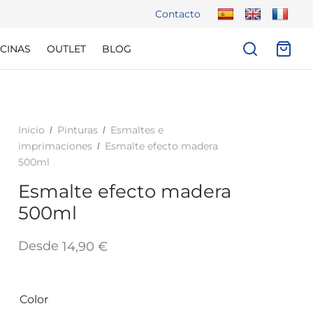
Contacto
CINAS
OUTLET
BLOG
Inicio
Pinturas
Esmaltes e
/
/
imprimaciones
Esmalte efecto madera
/
500ml
Esmalte efecto madera
500ml
Desde
14,90
€
Color