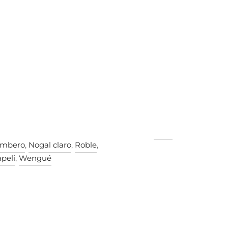
mbero
,
Nogal claro
,
Roble
,
peli
,
Wengué