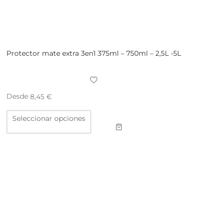
Protector mate extra 3en1 375ml – 750ml – 2,5L -5L
Desde
8,45
€
Este
Seleccionar opciones
producto
tiene
múltiples
variantes.
Las
opciones
se
pueden
elegir
en
la
página
de