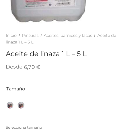
TAR
ICONAS, ADHESIVOS Y COLAS
ECIALIDADES Y SUELOS
AY, TINTES Y MANUALIDADES
Inicio
Pinturas
Aceites, barnices y lacas
Aceite de
/
/
/
linaza 1 L – 5 L
Aceite de linaza 1 L – 5 L
Desde
6,70
€
Tamaño
Selecciona tamaño