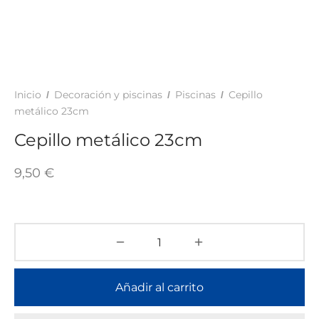
TAR
ICONAS, ADHESIVOS Y COLAS
ECIALIDADES Y SUELOS
AY, TINTES Y MANUALIDADES
Inicio
Decoración y piscinas
Piscinas
Cepillo
/
/
/
metálico 23cm
Cepillo metálico 23cm
9,50
€
Añadir al carrito