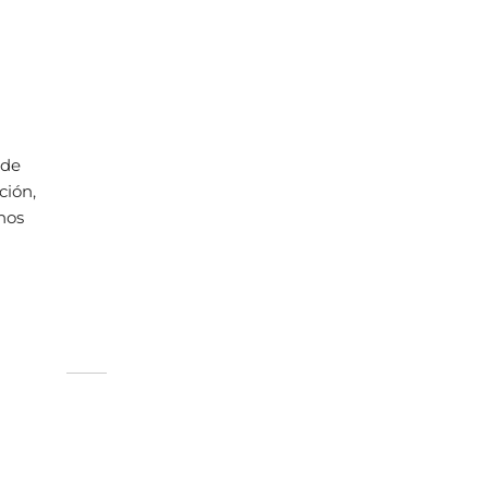
 de
ción,
hos