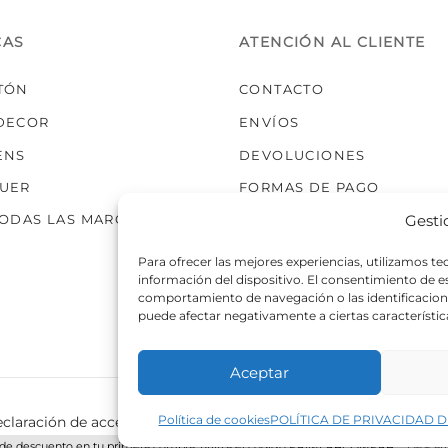
CAS
ATENCIÓN AL CLIENTE
TÓN
CONTACTO
DECOR
ENVÍOS
ENS
DEVOLUCIONES
UER
FORMAS DE PAGO
Gesti
TODAS LAS MARCAS
Para ofrecer las mejores experiencias, utilizamos t
información del dispositivo. El consentimiento de 
comportamiento de navegación o las identificaciones
puede afectar negativamente a ciertas característic
Aceptar
Política de cookies
POLÍTICA DE PRIVACIDAD D
claración de accesibilidad
Política de cookies
Política de p
de descuento en tu primera compra, utiliza el código PRIMERACOMPRA
Descart