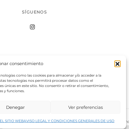
SÍGUENOS
onar consentimiento
ecnologías como las cookies para almacenar y/o acceder a la
estas tecnologías nos permitirá procesar datos como el
 únicas en este sitio. No consentir o retirar el consentimiento,
as y funciones.
Denegar
Ver preferencias
↑
EL SITIO WEB
AVISO LEGAL Y CONDICIONES GENERALES DE USO
rivacidad del sitio web
©2026 Decopintur- todos los derech
ar