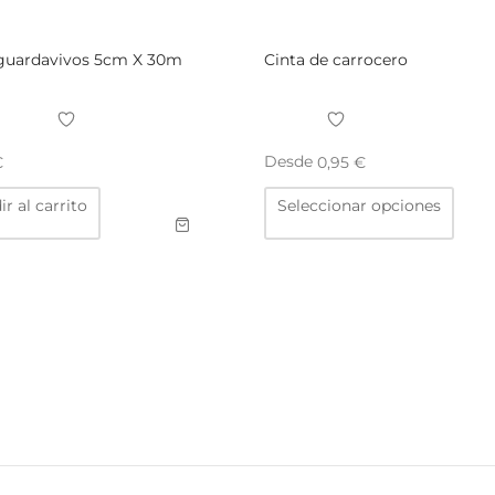
Cinta guardavivos 5cm X 30m
Cinta de carrocero
Desde
€
0,95
€
Este
r al carrito
Seleccionar opciones
prod
tiene
múlti
varia
Las
opci
se
pued
elegi
en
la
pági
de
prod