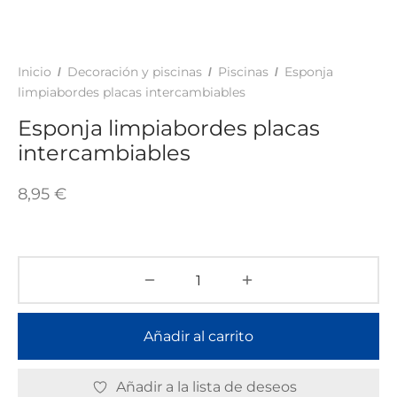
TAR
ICONAS, ADHESIVOS Y COLAS
ECIALIDADES Y SUELOS
AY, TINTES Y MANUALIDADES
Inicio
Decoración y piscinas
Piscinas
Esponja
/
/
/
limpiabordes placas intercambiables
Esponja limpiabordes placas
intercambiables
8,95
€
Añadir al carrito
Añadir a la lista de deseos