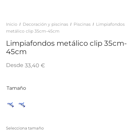
TAR
ICONAS, ADHESIVOS Y COLAS
ECIALIDADES Y SUELOS
AY, TINTES Y MANUALIDADES
Inicio
Decoración y piscinas
Piscinas
Limpiafondos
/
/
/
metálico clip 35cm-45cm
Limpiafondos metálico clip 35cm-
45cm
Desde
33,40
€
Tamaño
Selecciona tamaño