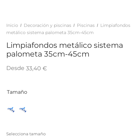
TAR
ICONAS, ADHESIVOS Y COLAS
ECIALIDADES Y SUELOS
AY, TINTES Y MANUALIDADES
Inicio
Decoración y piscinas
Piscinas
Limpiafondos
/
/
/
metálico sistema palometa 35cm-45cm
Limpiafondos metálico sistema
palometa 35cm-45cm
Desde
33,40
€
Tamaño
Selecciona tamaño