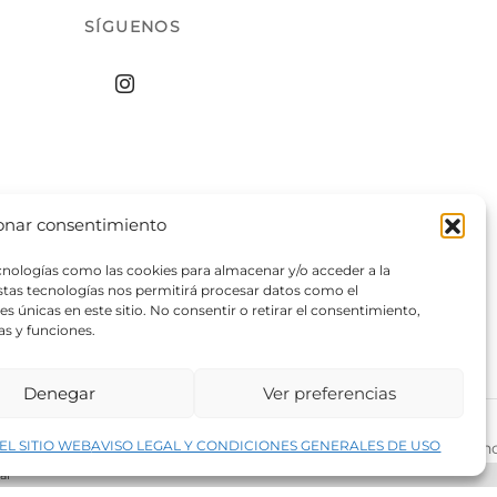
SÍGUENOS
onar consentimiento
ecnologías como las cookies para almacenar y/o acceder a la
estas tecnologías nos permitirá procesar datos como el
 únicas en este sitio. No consentir o retirar el consentimiento,
as y funciones.
Denegar
Ver preferencias
↑
EL SITIO WEB
AVISO LEGAL Y CONDICIONES GENERALES DE USO
rivacidad del sitio web
©2026 Decopintur- todos los derech
ar