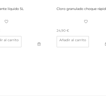
ante líquido 5L
Cloro granulado choque rápi
€
24,90
€
r al carrito
Añadir al carrito