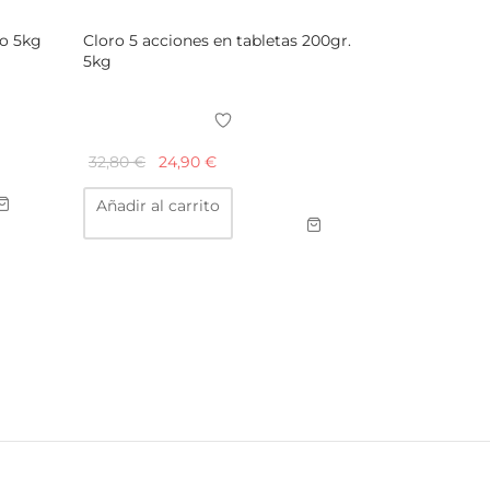
do 5kg
Cloro 5 acciones en tabletas 200gr.
5kg
El
El
32,80
€
24,90
€
precio
precio
Añadir al carrito
original
actual
era:
es:
32,80 €.
24,90 €.