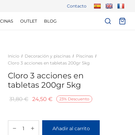
Contacto
CINAS
OUTLET
BLOG
Inicio
Decoración y piscinas
Piscinas
/
/
/
Cloro 3 acciones en tabletas 200gr 5kg
Cloro 3 acciones en
tabletas 200gr 5kg
El
El
31,80
€
24,50
€
23
%
Descuento
precio
precio
original
actual
era:
es:
Añadir al carrito