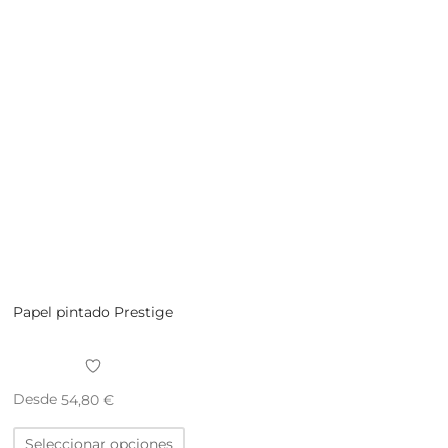
Papel pintado Prestige
Desde
54,80
€
Este
Seleccionar opciones
producto