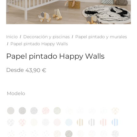
TAR
ICONAS, ADHESIVOS Y COLAS
ECIALIDADES Y SUELOS
AY, TINTES Y MANUALIDADES
Inicio
Decoración y piscinas
Papel pintado y murales
/
/
Papel pintado Happy Walls
/
Papel pintado Happy Walls
Desde
43,90
€
Modelo