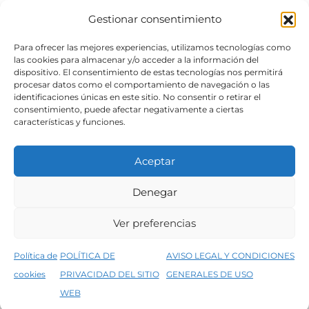
FORMAS DE PAGO
Gestionar consentimiento
SÍGUENOS
Para ofrecer las mejores experiencias, utilizamos tecnologías como
las cookies para almacenar y/o acceder a la información del
dispositivo. El consentimiento de estas tecnologías nos permitirá
procesar datos como el comportamiento de navegación o las
identificaciones únicas en este sitio. No consentir o retirar el
consentimiento, puede afectar negativamente a ciertas
características y funciones.
Aceptar
Denegar
Aviso legal
Condiciones generales de venta
Ver preferencias
Declaración de accesibilidad
Política de cookies
Política de
POLÍTICA DE
AVISO LEGAL Y CONDICIONES
Política de privacidad del sitio web
cookies
PRIVACIDAD DEL SITIO
GENERALES DE USO
↑
5% de descuento en tu primera compra, utiliza el código PRIMERACOMPRA
©2026 Decopintur- todos los derechos
WEB
Descartar