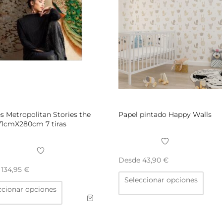
s Metropolitan Stories the
Papel pintado Happy Walls
71cmX280cm 7 tiras
Desde
43,90
€
e
134,95
€
Este
Seleccionar opciones
prod
Este
tiene
ccionar opciones
producto
múlti
tiene
varia
múltiples
Las
variantes.
opci
Las