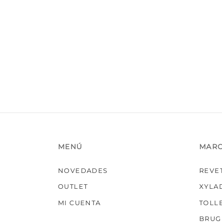
se
pueden
elegir
en
la
página
de
producto
MENÚ
MAR
NOVEDADES
REVE
OUTLET
XYLA
MI CUENTA
TOLL
BRUG