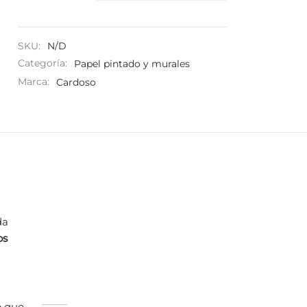
SKU:
N/D
Categoría:
Papel pintado y murales
Marca:
Cardoso
da
os
lo que