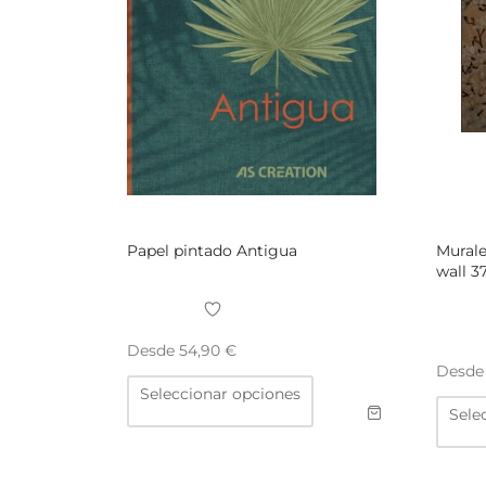
Papel pintado Antigua
Murale
wall 3
Desde
54,90
€
Desd
Este
Seleccionar opciones
producto
tiene
Sele
múltiples
variantes.
Las
opciones