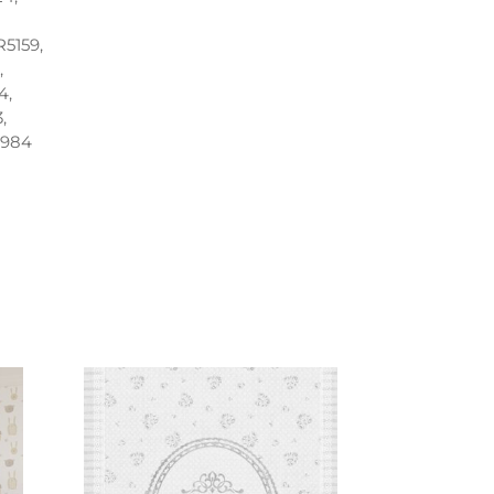
R5159,
,
4,
,
8984