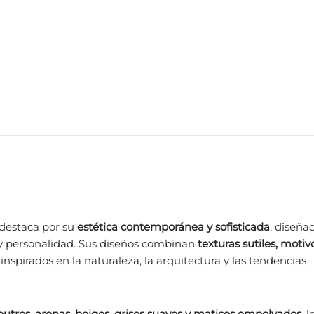
 destaca por su
estética contemporánea y sofisticada
, diseña
 y personalidad. Sus diseños combinan
texturas sutiles, motiv
, inspirados en la naturaleza, la arquitectura y las tendencias
eutros, arenas, beiges, grises suaves y matices empolvados
, 