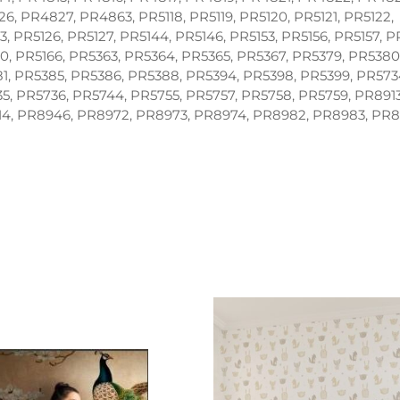
6, PR4827, PR4863, PR5118, PR5119, PR5120, PR5121, PR5122,
3, PR5126, PR5127, PR5144, PR5146, PR5153, PR5156, PR5157, P
0, PR5166, PR5363, PR5364, PR5365, PR5367, PR5379, PR5380
1, PR5385, PR5386, PR5388, PR5394, PR5398, PR5399, PR573
5, PR5736, PR5744, PR5755, PR5757, PR5758, PR5759, PR8913
4, PR8946, PR8972, PR8973, PR8974, PR8982, PR8983, PR