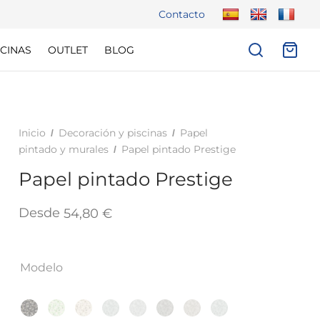
Contacto
CINAS
OUTLET
BLOG
Inicio
Decoración y piscinas
Papel
/
/
pintado y murales
Papel pintado Prestige
/
Papel pintado Prestige
Desde
54,80
€
Modelo