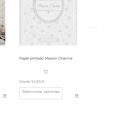
Papel pintado Maison Charme
Desde
54,90
€
Este
Seleccionar opciones
ucto
producto
tiene
ples
múltiples
ntes.
variantes.
Las
ones
opciones