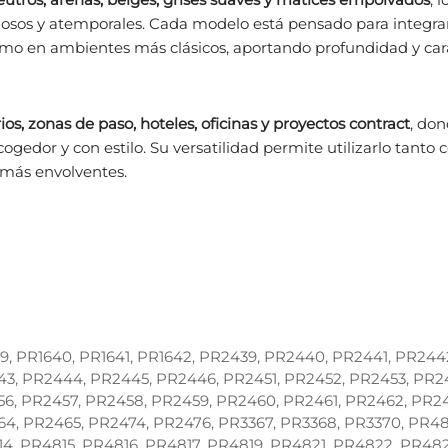
nosos y atemporales. Cada modelo está pensado para integra
omo en ambientes más clásicos, aportando profundidad y car
ios, zonas de paso, hoteles, oficinas y proyectos contract
, don
ogedor y con estilo. Su versatilidad permite utilizarlo tanto
más envolventes.
9, PR1640, PR1641, PR1642, PR2439, PR2440, PR2441, PR244
3, PR2444, PR2445, PR2446, PR2451, PR2452, PR2453, PR2
6, PR2457, PR2458, PR2459, PR2460, PR2461, PR2462, PR24
4, PR2465, PR2474, PR2476, PR3367, PR3368, PR3370, PR48
4, PR4815, PR4816, PR4817, PR4819, PR4821, PR4822, PR482