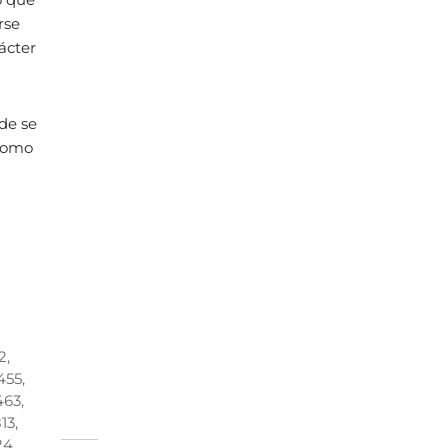
rse
ácter
de se
 como
2,
455,
63,
13,
4,