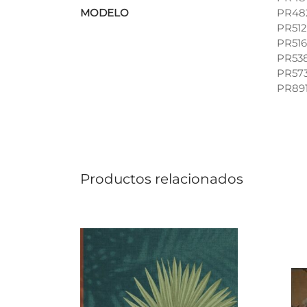
MODELO
PR482
PR512
PR516
PR538
PR573
PR891
Productos relacionados