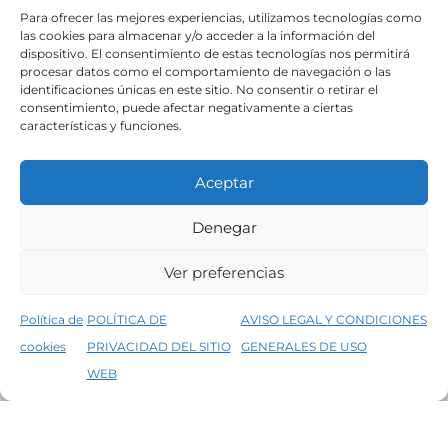
SÍGUENOS
Para ofrecer las mejores experiencias, utilizamos tecnologías como
las cookies para almacenar y/o acceder a la información del
dispositivo. El consentimiento de estas tecnologías nos permitirá
procesar datos como el comportamiento de navegación o las
identificaciones únicas en este sitio. No consentir o retirar el
consentimiento, puede afectar negativamente a ciertas
características y funciones.
Aceptar
Denegar
Aviso legal
Condiciones generales de venta
Ver preferencias
Declaración de accesibilidad
Política de cookies
Política de
POLÍTICA DE
AVISO LEGAL Y CONDICIONES
Política de privacidad del sitio web
cookies
PRIVACIDAD DEL SITIO
GENERALES DE USO
↑
5% de descuento en tu primera compra, utiliza el código PRIMERACOMPRA
©2026 Decopintur- todos los derechos
WEB
Descartar