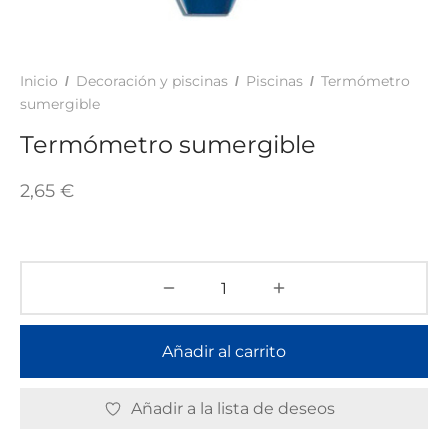
TAR
ICONAS, ADHESIVOS Y COLAS
ECIALIDADES Y SUELOS
AY, TINTES Y MANUALIDADES
Inicio
Decoración y piscinas
Piscinas
Termómetro
/
/
/
sumergible
Termómetro sumergible
2,65
€
Añadir al carrito
Añadir a la lista de deseos