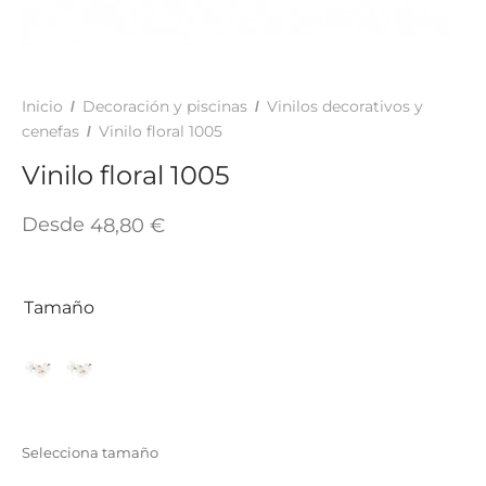
TAR
ICONAS, ADHESIVOS Y COLAS
ECIALIDADES Y SUELOS
AY, TINTES Y MANUALIDADES
Inicio
Decoración y piscinas
Vinilos decorativos y
/
/
cenefas
Vinilo floral 1005
/
Vinilo floral 1005
Desde
48,80
€
Tamaño
Selecciona tamaño