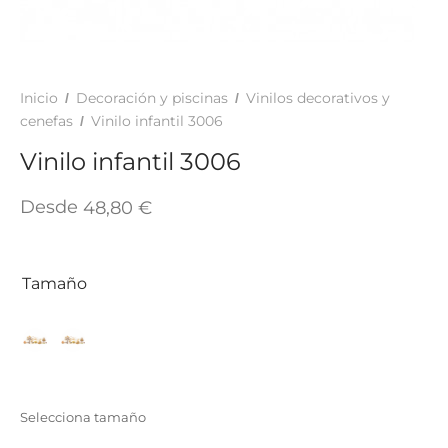
TAR
ICONAS, ADHESIVOS Y COLAS
ECIALIDADES Y SUELOS
AY, TINTES Y MANUALIDADES
Inicio
Decoración y piscinas
Vinilos decorativos y
/
/
cenefas
Vinilo infantil 3006
/
Vinilo infantil 3006
Desde
48,80
€
Tamaño
Selecciona tamaño