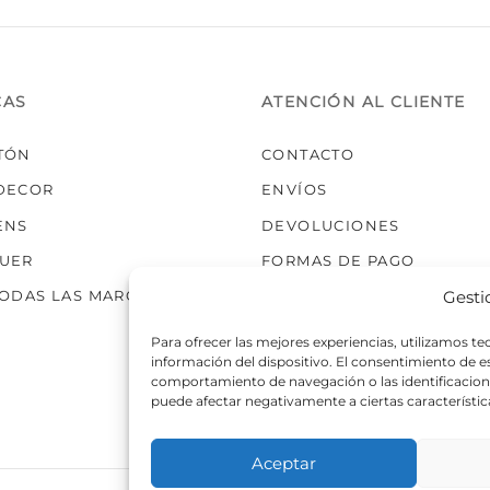
de
de
producto
prod
CAS
ATENCIÓN AL CLIENTE
TÓN
CONTACTO
DECOR
ENVÍOS
ENS
DEVOLUCIONES
UER
FORMAS DE PAGO
Gesti
TODAS LAS MARCAS
Para ofrecer las mejores experiencias, utilizamos t
información del dispositivo. El consentimiento de 
comportamiento de navegación o las identificaciones
puede afectar negativamente a ciertas característic
Aceptar