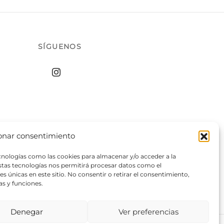
de
ucto
producto
SÍGUENOS
onar consentimiento
ecnologías como las cookies para almacenar y/o acceder a la
estas tecnologías nos permitirá procesar datos como el
 únicas en este sitio. No consentir o retirar el consentimiento,
as y funciones.
Denegar
Ver preferencias