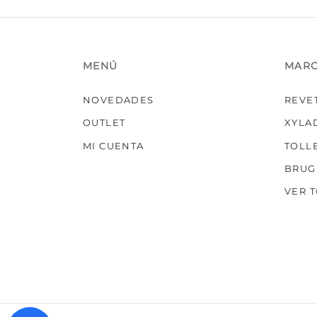
de
producto
MENÚ
MAR
NOVEDADES
REVE
OUTLET
XYLA
MI CUENTA
TOLL
BRUG
VER 