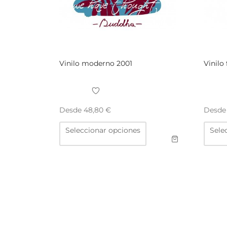
Vinilo moderno 2001
Vinilo 
Desde
Desd
48,80
€
Este
Seleccionar opciones
Sele
producto
tiene
múltiples
variantes.
Las
opciones
se
pueden
elegir
en
la
página