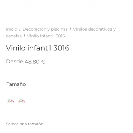
TAR
ICONAS, ADHESIVOS Y COLAS
ECIALIDADES Y SUELOS
AY, TINTES Y MANUALIDADES
Inicio
Decoración y piscinas
Vinilos decorativos y
/
/
cenefas
Vinilo infantil 3016
/
Vinilo infantil 3016
Desde
48,80
€
Tamaño
Selecciona tamaño