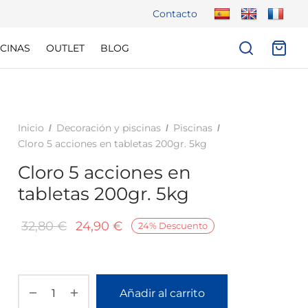
Contacto
CINAS
OUTLET
BLOG
Inicio
Decoración y piscinas
Piscinas
/
/
/
Cloro 5 acciones en tabletas 200gr. 5kg
Cloro 5 acciones en
tabletas 200gr. 5kg
El
El
32,80
€
24,90
€
24
%
Descuento
precio
precio
original
actual
era:
es:
Añadir al carrito