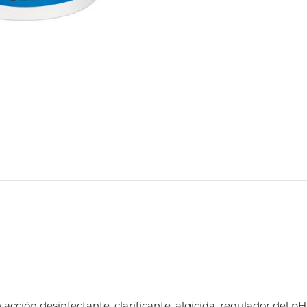
acción desinfectante, clarificante, algicida, regulador del pH