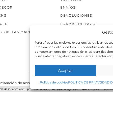
DECOR
ENVÍOS
ENS
DEVOLUCIONES
UER
FORMAS DE PAGO
Gesti
TODAS LAS MARCAS
Para ofrecer las mejores experiencias, utilizamos t
información del dispositivo. El consentimiento de 
comportamiento de navegación o las identificaciones
puede afectar negativamente a ciertas característic
Aceptar
Política de cookies
POLÍTICA DE PRIVACIDAD D
claración de accesibilidad
Política de cookies
Política de p
de descuento en tu primera compra, utiliza el código PRIMERACOMPRA
Descart