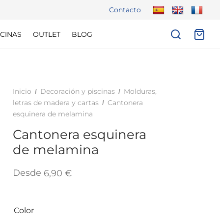
Contacto
CINAS
OUTLET
BLOG
Inicio
Decoración y piscinas
Molduras,
/
/
letras de madera y cartas
Cantonera
/
esquinera de melamina
Cantonera esquinera
de melamina
Desde
6,90
€
Color