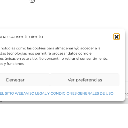
onar consentimiento
ecnologías como las cookies para almacenar y/o acceder a la
estas tecnologías nos permitirá procesar datos como el
 únicas en este sitio. No consentir o retirar el consentimiento,
as y funciones.
Denegar
Ver preferencias
↑
EL SITIO WEB
AVISO LEGAL Y CONDICIONES GENERALES DE USO
rivacidad del sitio web
©2026 Decopintur- todos los derech
ar